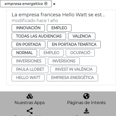
.
empresa energética
La empresa francesa Hello Watt se establece en València
modificado hace 1 año
INNOVACIÓN
EMPLEO
TODAS LAS AUDIENCIAS
VALENCIA
EN PORTADA
EN PORTADA TEMÁTICA
NORMAL
EMPLEO
OCUPACIÓ
INVERSIONES
INVERSIONS
PAULA LLOBET
INVEST IN VALÈNCIA
HELLO WATT
EMPRESA ENERGÉTICA
Nuestras Apps
Páginas de Interés