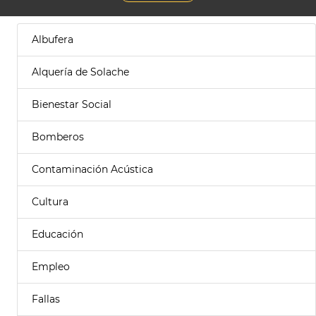
Albufera
Alquería de Solache
Bienestar Social
Bomberos
Contaminación Acústica
Cultura
Educación
Empleo
Fallas