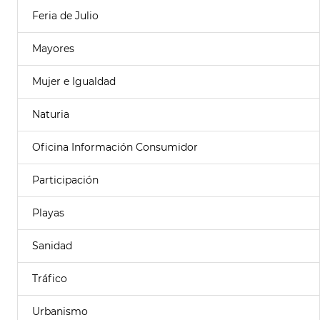
Feria de Julio
Mayores
Mujer e Igualdad
Naturia
Oficina Información Consumidor
Participación
Playas
Sanidad
Tráfico
Urbanismo