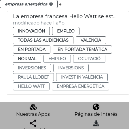
.
empresa energética
La empresa francesa Hello Watt se establece en València
modificado hace 1 año
INNOVACIÓN
EMPLEO
TODAS LAS AUDIENCIAS
VALENCIA
EN PORTADA
EN PORTADA TEMÁTICA
NORMAL
EMPLEO
OCUPACIÓ
INVERSIONES
INVERSIONS
PAULA LLOBET
INVEST IN VALÈNCIA
HELLO WATT
EMPRESA ENERGÉTICA
Nuestras Apps
Páginas de Interés