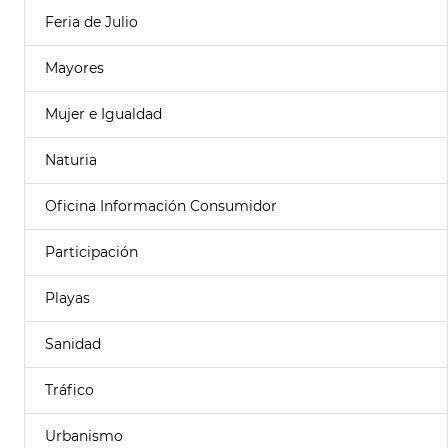
Feria de Julio
Mayores
Mujer e Igualdad
Naturia
Oficina Información Consumidor
Participación
Playas
Sanidad
Tráfico
Urbanismo