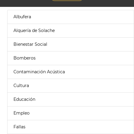
Albufera
Alquería de Solache
Bienestar Social
Bomberos
Contaminación Acústica
Cultura
Educación
Empleo
Fallas