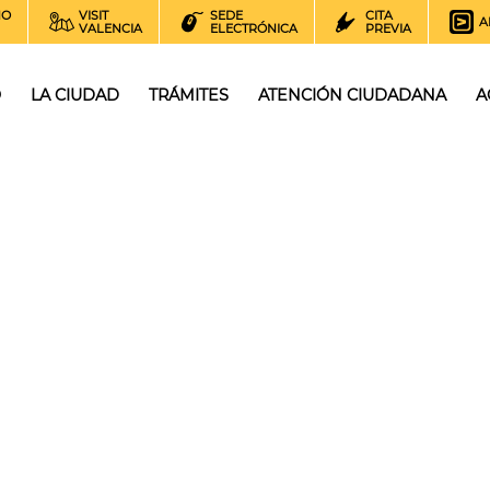
NO
VISIT
SEDE
CITA
A
VALENCIA
ELECTRÓNICA
PREVIA
O
LA CIUDAD
TRÁMITES
ATENCIÓN CIUDADANA
A