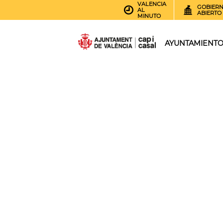
VALENCIA
GOBIER
AL
ABIERTO
MINUTO
AYUNTAMIENT