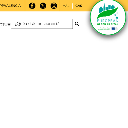
PPVALÈNCIA
VAL
CAS
CTUALIDAD