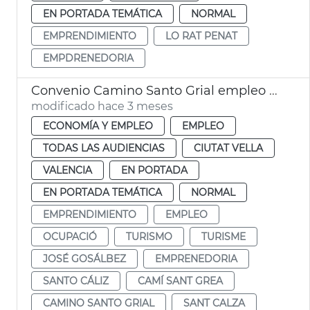
EN PORTADA TEMÁTICA
NORMAL
EMPRENDIMIENTO
LO RAT PENAT
EMPDRENEDORIA
Convenio Camino Santo Grial empleo y proyección internacional
modificado hace 3 meses
ECONOMÍA Y EMPLEO
EMPLEO
TODAS LAS AUDIENCIAS
CIUTAT VELLA
VALENCIA
EN PORTADA
EN PORTADA TEMÁTICA
NORMAL
EMPRENDIMIENTO
EMPLEO
OCUPACIÓ
TURISMO
TURISME
JOSÉ GOSÁLBEZ
EMPRENEDORIA
SANTO CÁLIZ
CAMÍ SANT GREA
CAMINO SANTO GRIAL
SANT CALZA