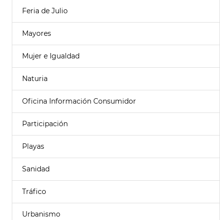
Feria de Julio
Mayores
Mujer e Igualdad
Naturia
Oficina Información Consumidor
Participación
Playas
Sanidad
Tráfico
Urbanismo