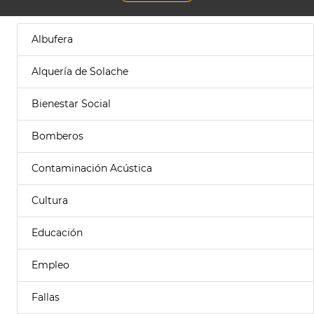
Albufera
Alquería de Solache
Bienestar Social
Bomberos
Contaminación Acústica
Cultura
Educación
Empleo
Fallas