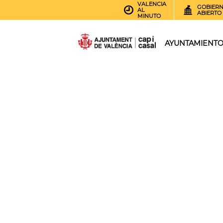
VALENCIA
GOBIER
AL
ABIERTO
MINUTO
AYUNTAMIENT