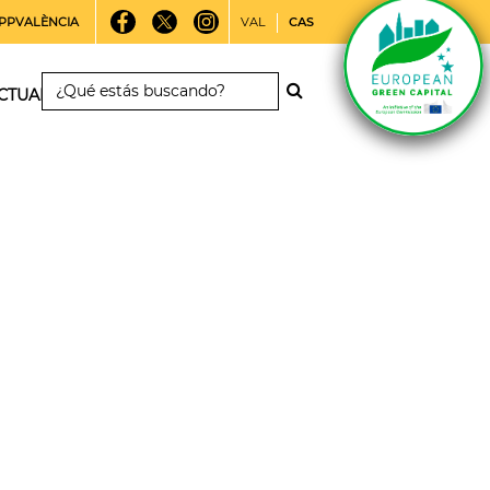
PPVALÈNCIA
VAL
CAS
CTUALIDAD