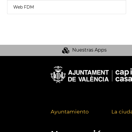
Web FDM
Nuestras Apps
Ayuntamiento
La ciud