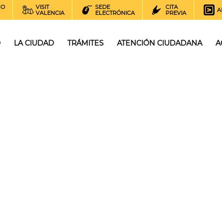
NO
VISIT
SEDE
CITA
A
VALENCIA
ELECTRÓNICA
PREVIA
O
LA CIUDAD
TRÁMITES
ATENCIÓN CIUDADANA
A