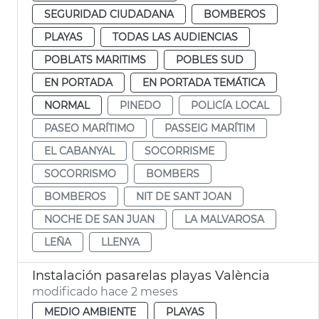
SEGURIDAD CIUDADANA
BOMBEROS
PLAYAS
TODAS LAS AUDIENCIAS
POBLATS MARITIMS
POBLES SUD
EN PORTADA
EN PORTADA TEMÁTICA
NORMAL
PINEDO
POLICÍA LOCAL
PASEO MARÍTIMO
PASSEIG MARÍTIM
EL CABANYAL
SOCORRISME
SOCORRISMO
BOMBERS
BOMBEROS
NIT DE SANT JOAN
NOCHE DE SAN JUAN
LA MALVAROSA
LEÑA
LLENYA
Instalación pasarelas playas València
modificado hace 2 meses
MEDIO AMBIENTE
PLAYAS