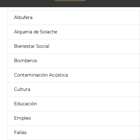
Albufera
Alquería de Solache
Bienestar Social
Bomberos
Contaminación Acústica
Cultura
Educación
Empleo
Fallas