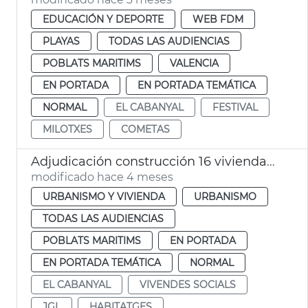
EDUCACIÓN Y DEPORTE
WEB FDM
PLAYAS
TODAS LAS AUDIENCIAS
POBLATS MARITIMS
VALENCIA
EN PORTADA
EN PORTADA TEMÁTICA
NORMAL
EL CABANYAL
FESTIVAL
MILOTXES
COMETAS
Adjudicación construcción 16 viviendas sociales el Cabanyal
modificado hace 4 meses
URBANISMO Y VIVIENDA
URBANISMO
TODAS LAS AUDIENCIAS
POBLATS MARITIMS
EN PORTADA
EN PORTADA TEMÁTICA
NORMAL
EL CABANYAL
VIVENDES SOCIALS
JGL
HABITATGES