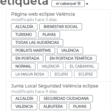
etiqueta
.
el cabanyal
Página web eclipse València
modificado hace 3 días
ALCALDÍA
BIENESTAR SOCIAL
TURISMO
PLAYAS
TODAS LAS AUDIENCIAS
POBLATS MARITIMS
VALENCIA
EN PORTADA
EN PORTADA TEMÁTICA
NORMAL
VALENCIÀ
EL CABANYAL
LA MALVA ROSA
ECLIPSI
ECLIPSE
Junta Local Seguridad València eclipse
modificado hace 9 días
ALCALDÍA
SEGURIDAD CIUDADANA
VALENCIA
ALBUFERA
PLAYAS