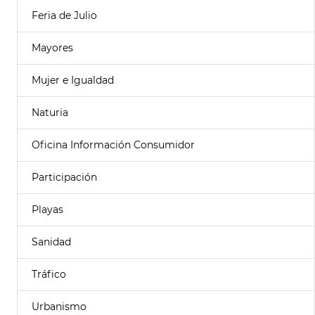
Feria de Julio
Mayores
Mujer e Igualdad
Naturia
Oficina Información Consumidor
Participación
Playas
Sanidad
Tráfico
Urbanismo