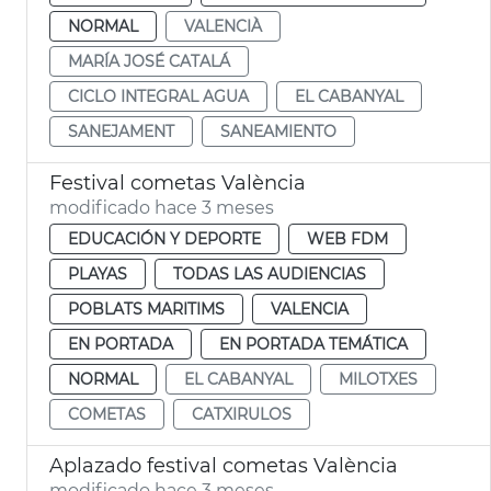
NORMAL
VALENCIÀ
MARÍA JOSÉ CATALÁ
CICLO INTEGRAL AGUA
EL CABANYAL
SANEJAMENT
SANEAMIENTO
Festival cometas València
modificado hace 3 meses
EDUCACIÓN Y DEPORTE
WEB FDM
PLAYAS
TODAS LAS AUDIENCIAS
POBLATS MARITIMS
VALENCIA
EN PORTADA
EN PORTADA TEMÁTICA
NORMAL
EL CABANYAL
MILOTXES
COMETAS
CATXIRULOS
Aplazado festival cometas València
modificado hace 3 meses