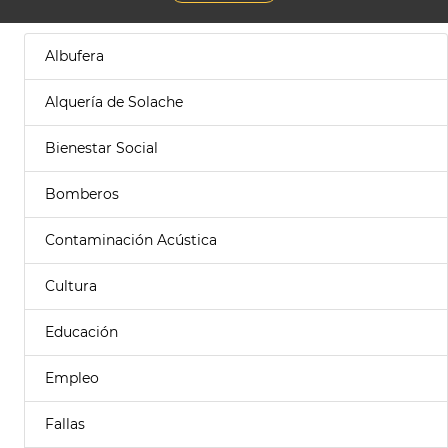
Albufera
Alquería de Solache
Bienestar Social
Bomberos
Contaminación Acústica
Cultura
Educación
Empleo
Fallas