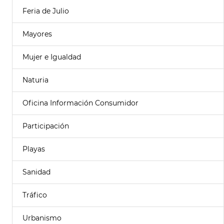
Feria de Julio
Mayores
Mujer e Igualdad
Naturia
Oficina Información Consumidor
Participación
Playas
Sanidad
Tráfico
Urbanismo