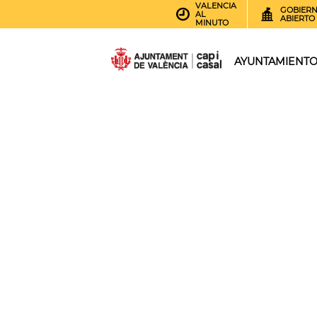
VALENCIA
GOBIER
AL
ABIERTO
MINUTO
AYUNTAMIENT