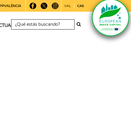
PPVALÈNCIA
VAL
CAS
CTUALIDAD