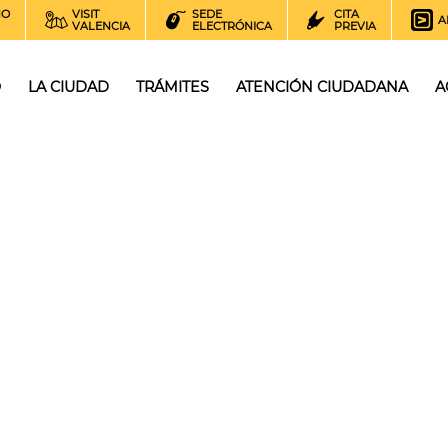
NO
VISIT
SEDE
CITA
A
VALENCIA
ELECTRÓNICA
PREVIA
O
LA CIUDAD
TRÁMITES
ATENCIÓN CIUDADANA
A