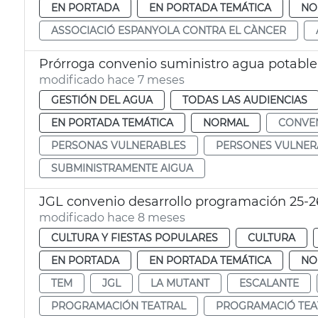
EN PORTADA
EN PORTADA TEMÁTICA
NO
ASSOCIACIÓ ESPANYOLA CONTRA EL CÀNCER
Prórroga convenio suministro agua potable
modificado hace 7 meses
GESTIÓN DEL AGUA
TODAS LAS AUDIENCIAS
EN PORTADA TEMÁTICA
NORMAL
CONVE
PERSONAS VULNERABLES
PERSONES VULNER
SUBMINISTRAMENTE AIGUA
JGL convenio desarrollo programación 25-2
modificado hace 8 meses
CULTURA Y FIESTAS POPULARES
CULTURA
EN PORTADA
EN PORTADA TEMÁTICA
NO
TEM
JGL
LA MUTANT
ESCALANTE
PROGRAMACIÓN TEATRAL
PROGRAMACIÓ TEA