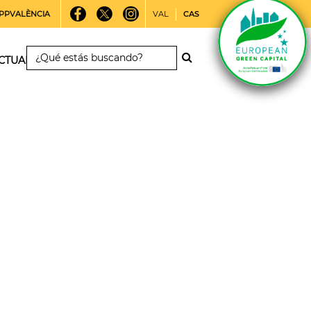
PPVALÈNCIA
VAL
CAS
CTUALIDAD