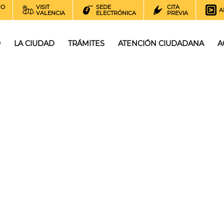
NO
VISIT
SEDE
CITA
A
VALENCIA
ELECTRÓNICA
PREVIA
O
LA CIUDAD
TRÁMITES
ATENCIÓN CIUDADANA
A