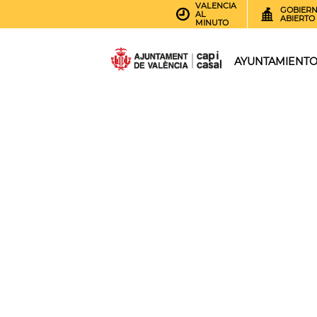
VALENCIA
GOBIER
AL
ABIERTO
MINUTO
AYUNTAMIENT