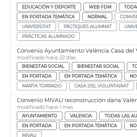
EDUCACIÓN Y DEPORTE
WEB FDM
TODA
EN PORTADA TEMÁTICA
NORMAL
CONVE
UNIVERSITAT
PÀCTIQUES ALUMNAT
UNIV
PRÁCTICAS ALUMNADO
Convenio Ayuntamiento València Casa del 
modificado hace 22 días
BIENESTAR SOCIAL
BIENESTAR SOCIAL
T
EN PORTADA
EN PORTADA TEMÁTICA
NO
MARTA TORRADO
CASA DEL VOLUNTARIAT
Convenio MIVAU reconstrucción dana Valè
modificado hace 1 mes
AYUNTAMIENTO
VALENCIA
TODAS LAS AU
EN PORTADA
EN PORTADA TEMÁTICA
NO
MIVAU