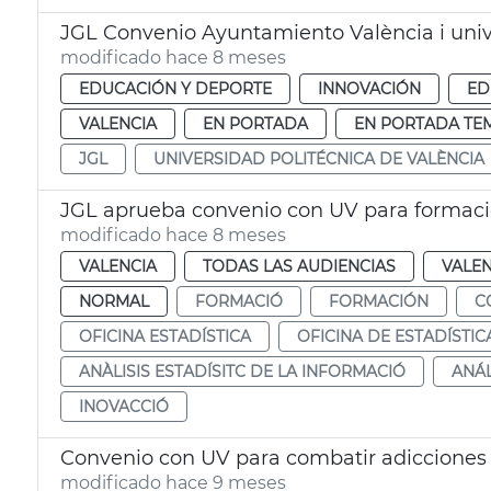
JGL Convenio Ayuntamiento València i univ
modificado hace 8 meses
EDUCACIÓN Y DEPORTE
INNOVACIÓN
ED
VALENCIA
EN PORTADA
EN PORTADA TE
JGL
UNIVERSIDAD POLITÉCNICA DE VALÈNCIA
JGL aprueba convenio con UV para formación
modificado hace 8 meses
VALENCIA
TODAS LAS AUDIENCIAS
VALEN
NORMAL
FORMACIÓ
FORMACIÓN
C
OFICINA ESTADÍSTICA
OFICINA DE ESTADÍSTIC
ANÀLISIS ESTADÍSITC DE LA INFORMACIÓ
ANÁL
INOVACCIÓ
Convenio con UV para combatir adicciones
modificado hace 9 meses