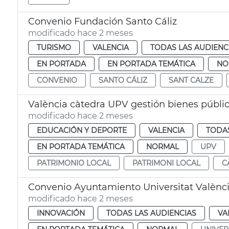
Convenio Fundación Santo Cáliz
modificado hace 2 meses
TURISMO
VALENCIA
TODAS LAS AUDIENC
EN PORTADA
EN PORTADA TEMÁTICA
NO
CONVENIO
SANTO CÁLIZ
SANT CALZE
València càtedra UPV gestión bienes públi
modificado hace 2 meses
EDUCACIÓN Y DEPORTE
VALENCIA
TODAS
EN PORTADA TEMÁTICA
NORMAL
UPV
PATRIMONIO LOCAL
PATRIMONI LOCAL
C
Convenio Ayuntamiento Universitat Valènc
modificado hace 2 meses
INNOVACIÓN
TODAS LAS AUDIENCIAS
VA