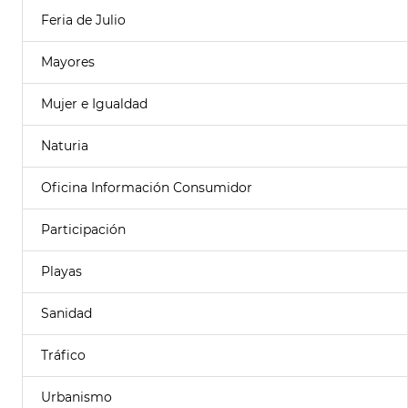
Feria de Julio
Mayores
Mujer e Igualdad
Naturia
Oficina Información Consumidor
Participación
Playas
Sanidad
Tráfico
Urbanismo