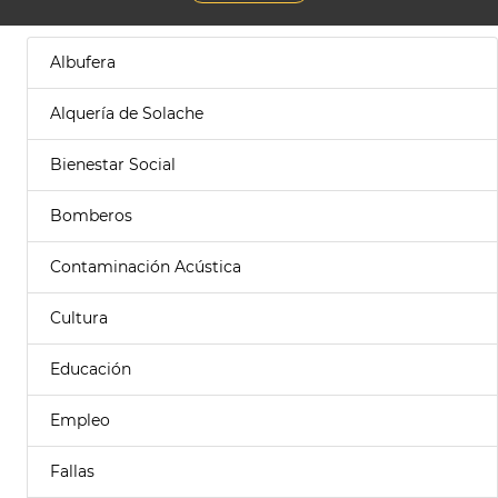
Albufera
Alquería de Solache
Bienestar Social
Bomberos
Contaminación Acústica
Cultura
Educación
Empleo
Fallas