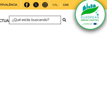
PPVALÈNCIA
VAL
CAS
CTUALIDAD