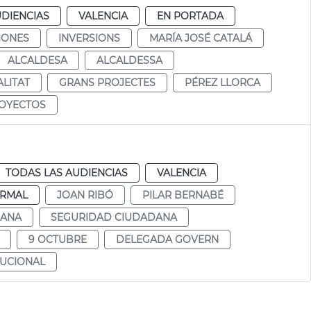
UDIENCIAS
VALENCIA
EN PORTADA
IONES
INVERSIONS
MARÍA JOSÉ CATALÁ
ALCALDESA
ALCALDESSA
LITAT
GRANS PROJECTES
PÉREZ LLORCA
OYECTOS
TODAS LAS AUDIENCIAS
VALENCIA
RMAL
JOAN RIBÓ
PILAR BERNABÉ
DANA
SEGURIDAD CIUDADANA
9 OCTUBRE
DELEGADA GOVERN
TUCIONAL