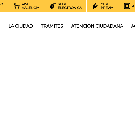
NO
VISIT
SEDE
CITA
A
VALENCIA
ELECTRÓNICA
PREVIA
O
LA CIUDAD
TRÁMITES
ATENCIÓN CIUDADANA
A