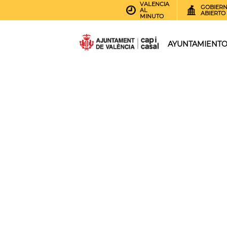
VALENCIA
GOBIER
AL
ABIERTO
MINUTO
AYUNTAMIENT