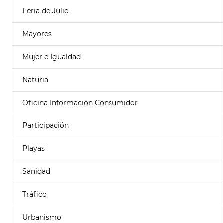
Feria de Julio
Mayores
Mujer e Igualdad
Naturia
Oficina Información Consumidor
Participación
Playas
Sanidad
Tráfico
Urbanismo