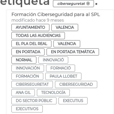
etiqueta
.
ciberseguretat
Formación Ciberseguridad para al SPL
modificado hace 9 meses
AYUNTAMIENTO
VALENCIA
TODAS LAS AUDIENCIAS
EL PLA DEL REAL
VALENCIA
EN PORTADA
EN PORTADA TEMÁTICA
NORMAL
INNOVACIÓ
INNOVACIÓN
FORMACIÓ
FORMACIÓN
PAULA LLOBET
CIBERSEGURETAT
CIBERSEGURIDAD
ANA GIL
TECNOLOGÍA
DG SECTOR PÚBLIC
EXECUTIUS
EJECUTIVOS