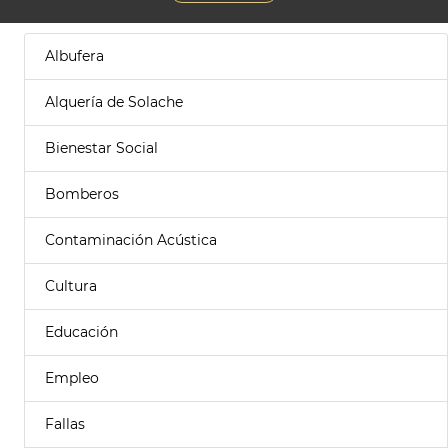
Albufera
Alquería de Solache
Bienestar Social
Bomberos
Contaminación Acústica
Cultura
Educación
Empleo
Fallas