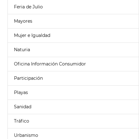
Feria de Julio
Mayores
Mujer e Igualdad
Naturia
Oficina Información Consumidor
Participación
Playas
Sanidad
Tráfico
Urbanismo