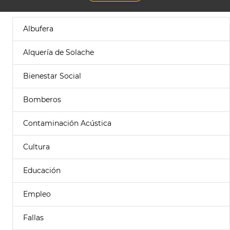
Albufera
Alquería de Solache
Bienestar Social
Bomberos
Contaminación Acústica
Cultura
Educación
Empleo
Fallas