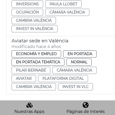
INVERSIONS
PAULA LLOBET
OCUPACIÓN
CÁMARA VALÈNCIA
CAMBRA VALÈNCIA
INVEST IN VALÈNCIA
Aviatar sede en València
modificado hace 4 años
ECONOMÍA Y EMPLEO
EN PORTADA
EN PORTADA TEMÁTICA
NORMAL
PILAR BERNABÉ
CÁMARA VALÈNCIA
AVIATAR
PLATAFORMA DIGITAL
CAMBRA VALÈNCIA
INVEST IN VLC
Nuestras Apps
Páginas de Interés