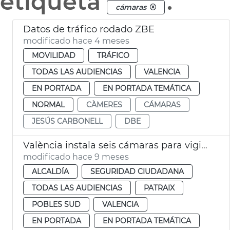
etiqueta
.
cámaras
Datos de tráfico rodado ZBE
modificado hace 4 meses
MOVILIDAD
TRÁFICO
TODAS LAS AUDIENCIAS
VALENCIA
EN PORTADA
EN PORTADA TEMÁTICA
NORMAL
CÀMERES
CÁMARAS
JESÚS CARBONELL
DBE
València instala seis cámaras para vigilar el caudal del Turia
modificado hace 9 meses
ALCALDÍA
SEGURIDAD CIUDADANA
TODAS LAS AUDIENCIAS
PATRAIX
POBLES SUD
VALENCIA
EN PORTADA
EN PORTADA TEMÁTICA