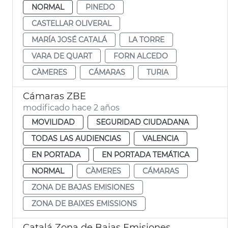
NORMAL
PINEDO
CASTELLAR OLIVERAL
MARÍA JOSÉ CATALÁ
LA TORRE
VARA DE QUART
FORN ALCEDO
CÀMERES
CÁMARAS
TURIA
Cámaras ZBE
modificado hace 2 años
MOVILIDAD
SEGURIDAD CIUDADANA
TODAS LAS AUDIENCIAS
VALENCIA
EN PORTADA
EN PORTADA TEMÁTICA
NORMAL
CÀMERES
CÁMARAS
ZONA DE BAJAS EMISIONES
ZONA DE BAIXES EMISSIONS
Catalá Zona de Bajas Emisiones