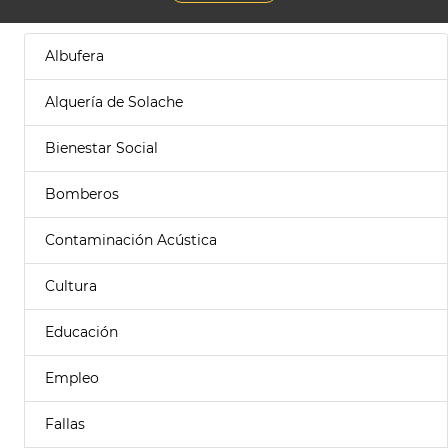
Albufera
Alquería de Solache
Bienestar Social
Bomberos
Contaminación Acústica
Cultura
Educación
Empleo
Fallas