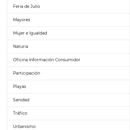
Feria de Julio
Mayores
Mujer e Igualdad
Naturia
Oficina Información Consumidor
Participación
Playas
Sanidad
Tráfico
Urbanismo