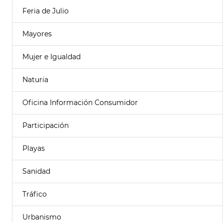
Feria de Julio
Mayores
Mujer e Igualdad
Naturia
Oficina Información Consumidor
Participación
Playas
Sanidad
Tráfico
Urbanismo