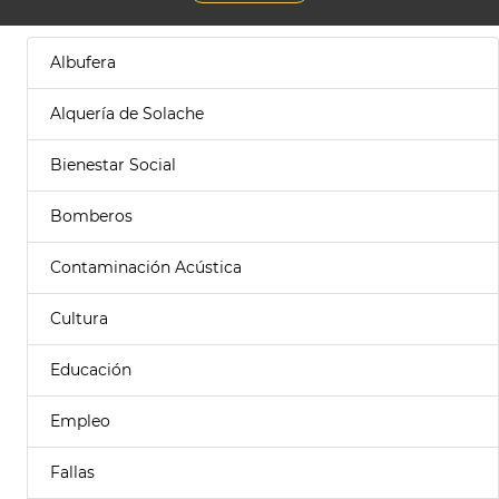
Albufera
Alquería de Solache
Bienestar Social
Bomberos
Contaminación Acústica
Cultura
Educación
Empleo
Fallas