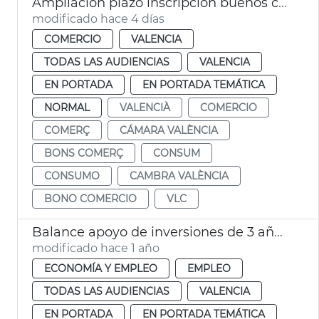
Ampliación plazo inscripción buenos comercio VLC
modificado hace 4 días
COMERCIO
VALENCIA
TODAS LAS AUDIENCIAS
VALENCIA
EN PORTADA
EN PORTADA TEMÁTICA
NORMAL
VALENCIÀ
COMERCIO
COMERÇ
CÁMARA VALÈNCIA
BONS COMERÇ
CONSUM
CONSUMO
CAMBRA VALÈNCIA
BONO COMERCIO
VLC
Balance apoyo de inversiones de 3 años en activo de Invest in València
modificado hace 1 año
ECONOMÍA Y EMPLEO
EMPLEO
TODAS LAS AUDIENCIAS
VALENCIA
EN PORTADA
EN PORTADA TEMÁTICA