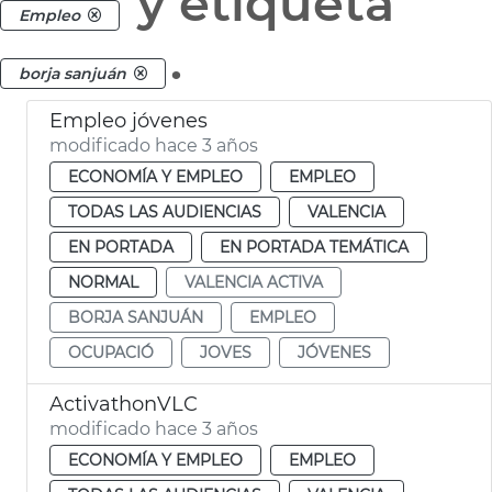
y etiqueta
Empleo
.
borja sanjuán
Empleo jóvenes
modificado hace 3 años
ECONOMÍA Y EMPLEO
EMPLEO
TODAS LAS AUDIENCIAS
VALENCIA
EN PORTADA
EN PORTADA TEMÁTICA
NORMAL
VALENCIA ACTIVA
BORJA SANJUÁN
EMPLEO
OCUPACIÓ
JOVES
JÓVENES
ActivathonVLC
modificado hace 3 años
ECONOMÍA Y EMPLEO
EMPLEO