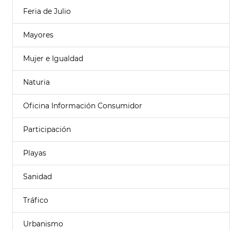
Feria de Julio
Mayores
Mujer e Igualdad
Naturia
Oficina Información Consumidor
Participación
Playas
Sanidad
Tráfico
Urbanismo