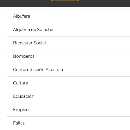
Albufera
Alquería de Solache
Bienestar Social
Bomberos
Contaminación Acústica
Cultura
Educación
Empleo
Fallas