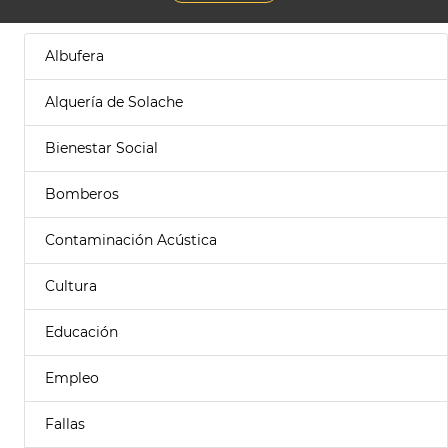
Albufera
Alquería de Solache
Bienestar Social
Bomberos
Contaminación Acústica
Cultura
Educación
Empleo
Fallas