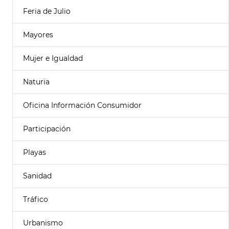
Feria de Julio
Mayores
Mujer e Igualdad
Naturia
Oficina Información Consumidor
Participación
Playas
Sanidad
Tráfico
Urbanismo