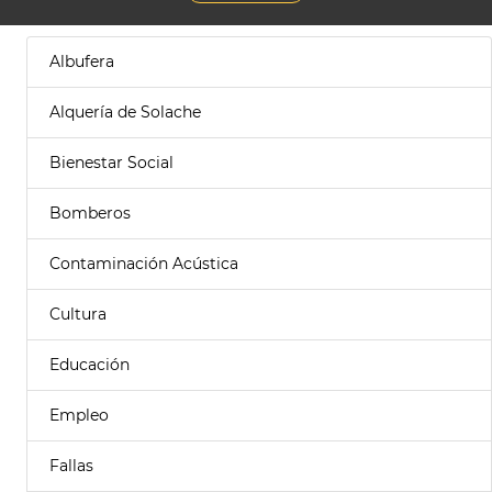
Albufera
Alquería de Solache
Bienestar Social
Bomberos
Contaminación Acústica
Cultura
Educación
Empleo
Fallas