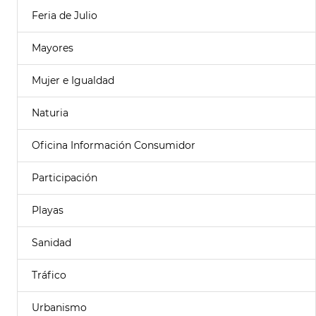
Feria de Julio
Mayores
Mujer e Igualdad
Naturia
Oficina Información Consumidor
Participación
Playas
Sanidad
Tráfico
Urbanismo