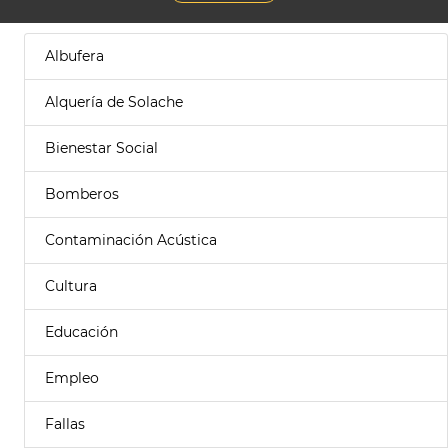
Albufera
Alquería de Solache
Bienestar Social
Bomberos
Contaminación Acústica
Cultura
Educación
Empleo
Fallas