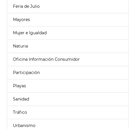
Feria de Julio
Mayores
Mujer e Igualdad
Naturia
Oficina Información Consumidor
Participación
Playas
Sanidad
Tráfico
Urbanismo