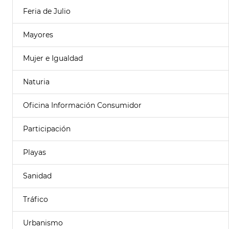
Feria de Julio
Mayores
Mujer e Igualdad
Naturia
Oficina Información Consumidor
Participación
Playas
Sanidad
Tráfico
Urbanismo