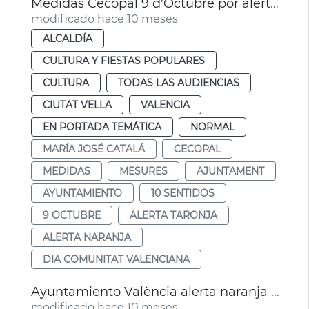
Medidas Cecopal 9 d'Octubre por alerta naranja
modificado hace 10 meses
ALCALDÍA
CULTURA Y FIESTAS POPULARES
CULTURA
TODAS LAS AUDIENCIAS
CIUTAT VELLA
VALENCIA
EN PORTADA TEMÁTICA
NORMAL
MARÍA JOSÉ CATALÁ
CECOPAL
MEDIDAS
MESURES
AJUNTAMENT
AYUNTAMIENTO
10 SENTIDOS
9 OCTUBRE
ALERTA TARONJA
ALERTA NARANJA
DIA COMUNITAT VALENCIANA
Ayuntamiento València alerta naranja lluvias
modificado hace 10 meses