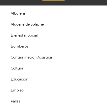
Albufera
Alquería de Solache
Bienestar Social
Bomberos
Contaminación Acústica
Cultura
Educación
Empleo
Fallas