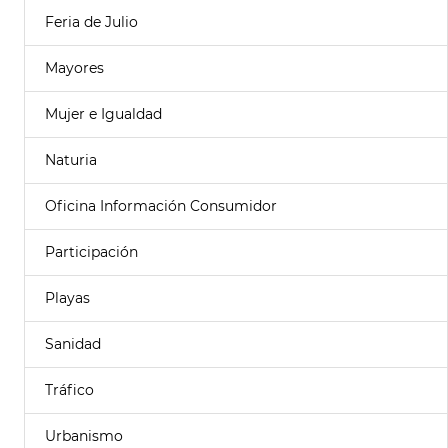
Feria de Julio
Mayores
Mujer e Igualdad
Naturia
Oficina Información Consumidor
Participación
Playas
Sanidad
Tráfico
Urbanismo