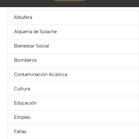
Albufera
Alquería de Solache
Bienestar Social
Bomberos
Contaminación Acústica
Cultura
Educación
Empleo
Fallas