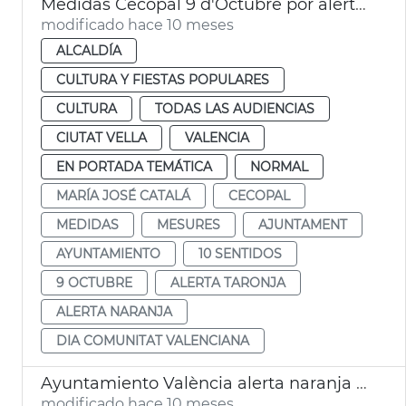
Medidas Cecopal 9 d'Octubre por alerta naranja
modificado hace 10 meses
ALCALDÍA
CULTURA Y FIESTAS POPULARES
CULTURA
TODAS LAS AUDIENCIAS
CIUTAT VELLA
VALENCIA
EN PORTADA TEMÁTICA
NORMAL
MARÍA JOSÉ CATALÁ
CECOPAL
MEDIDAS
MESURES
AJUNTAMENT
AYUNTAMIENTO
10 SENTIDOS
9 OCTUBRE
ALERTA TARONJA
ALERTA NARANJA
DIA COMUNITAT VALENCIANA
Ayuntamiento València alerta naranja lluvias
modificado hace 10 meses