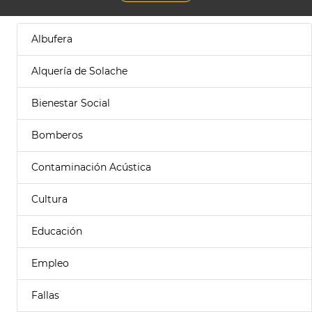
Albufera
Alquería de Solache
Bienestar Social
Bomberos
Contaminación Acústica
Cultura
Educación
Empleo
Fallas