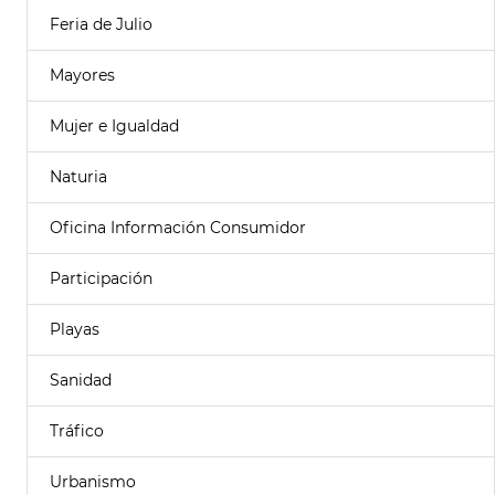
Feria de Julio
Mayores
Mujer e Igualdad
Naturia
Oficina Información Consumidor
Participación
Playas
Sanidad
Tráfico
Urbanismo