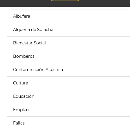
Albufera
Alquería de Solache
Bienestar Social
Bomberos
Contaminación Acústica
Cultura
Educación
Empleo
Fallas