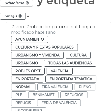
y etiqueta
Urbanismo
.
refugis
Pleno. Protección patrimonial Lonja de Feria València y refugios antiaéreos de València
modificado hace 1 año
AYUNTAMIENTO
CULTURA Y FIESTAS POPULARES
URBANISMO Y VIVIENDA
CULTURA
URBANISMO
TODAS LAS AUDIENCIAS
POBLES OEST
VALENCIA
EN PORTADA
EN PORTADA TEMÁTICA
NORMAL
FIRA VALÈNCIA
PLENO
PLE
BENIMÀMET
REFUGIOS
REFUGIS
FERIA DE VALÉNCIA
LE CORBUSIER