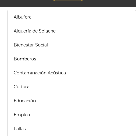
Albufera
Alquería de Solache
Bienestar Social
Bomberos
Contaminación Acústica
Cultura
Educación
Empleo
Fallas