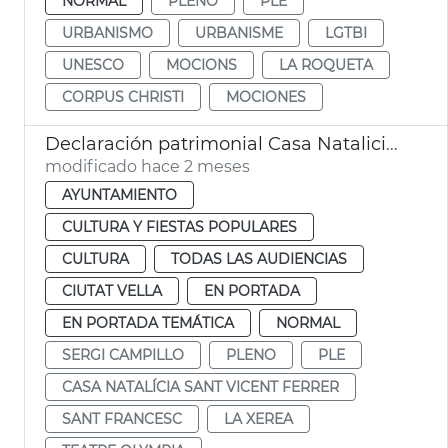
NORMAL
PLENO
PLE
URBANISMO
URBANISME
LGTBI
UNESCO
MOCIONS
LA ROQUETA
CORPUS CHRISTI
MOCIONES
Declaración patrimonial Casa Natalicia San Vicente Ferrer y Teatro Olympia València
modificado hace 2 meses
AYUNTAMIENTO
CULTURA Y FIESTAS POPULARES
CULTURA
TODAS LAS AUDIENCIAS
CIUTAT VELLA
EN PORTADA
EN PORTADA TEMÁTICA
NORMAL
SERGI CAMPILLO
PLENO
PLE
CASA NATALÍCIA SANT VICENT FERRER
SANT FRANCESC
LA XEREA