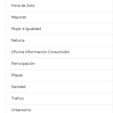
Feria de Julio
Mayores
Mujer e Igualdad
Naturia
Oficina Información Consumidor
Participación
Playas
Sanidad
Tráfico
Urbanismo