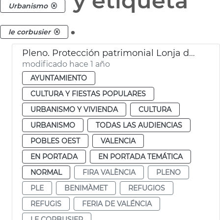
y etiqueta
Urbanismo
.
le corbusier
Pleno. Protección patrimonial Lonja de Feria València y refugios antiaéreos de València
modificado hace 1 año
AYUNTAMIENTO
CULTURA Y FIESTAS POPULARES
URBANISMO Y VIVIENDA
CULTURA
URBANISMO
TODAS LAS AUDIENCIAS
POBLES OEST
VALENCIA
EN PORTADA
EN PORTADA TEMÁTICA
NORMAL
FIRA VALÈNCIA
PLENO
PLE
BENIMÀMET
REFUGIOS
REFUGIS
FERIA DE VALÉNCIA
LE CORBUSIER