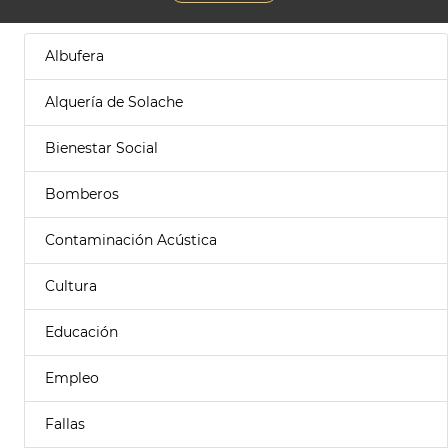
Albufera
Alquería de Solache
Bienestar Social
Bomberos
Contaminación Acústica
Cultura
Educación
Empleo
Fallas