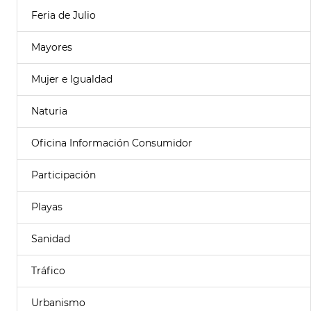
Feria de Julio
Mayores
Mujer e Igualdad
Naturia
Oficina Información Consumidor
Participación
Playas
Sanidad
Tráfico
Urbanismo