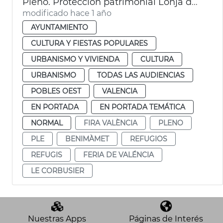
Pleno. Protección patrimonial Lonja de Feria València y refugios antiaéreos de València
modificado hace 1 año
AYUNTAMIENTO
CULTURA Y FIESTAS POPULARES
URBANISMO Y VIVIENDA
CULTURA
URBANISMO
TODAS LAS AUDIENCIAS
POBLES OEST
VALENCIA
EN PORTADA
EN PORTADA TEMÁTICA
NORMAL
FIRA VALÈNCIA
PLENO
PLE
BENIMÀMET
REFUGIOS
REFUGIS
FERIA DE VALÉNCIA
LE CORBUSIER
Nuestras Apps
Páginas de Interés