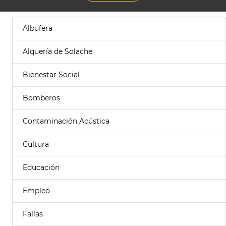
Albufera
Alquería de Solache
Bienestar Social
Bomberos
Contaminación Acústica
Cultura
Educación
Empleo
Fallas