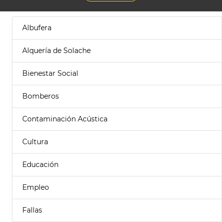
Albufera
Alquería de Solache
Bienestar Social
Bomberos
Contaminación Acústica
Cultura
Educación
Empleo
Fallas