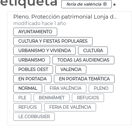
etiqueta
.
feria de valéncia
Pleno. Protección patrimonial Lonja de Feria València y refugios antiaéreos de València
modificado hace 1 año
AYUNTAMIENTO
CULTURA Y FIESTAS POPULARES
URBANISMO Y VIVIENDA
CULTURA
URBANISMO
TODAS LAS AUDIENCIAS
POBLES OEST
VALENCIA
EN PORTADA
EN PORTADA TEMÁTICA
NORMAL
FIRA VALÈNCIA
PLENO
PLE
BENIMÀMET
REFUGIOS
REFUGIS
FERIA DE VALÉNCIA
LE CORBUSIER