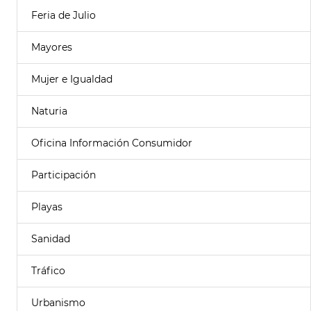
Feria de Julio
Mayores
Mujer e Igualdad
Naturia
Oficina Información Consumidor
Participación
Playas
Sanidad
Tráfico
Urbanismo