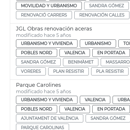
MOVILIDAD Y URBANISMO
SANDRA GÓMEZ
RENOVACIÓ CARRERS
RENOVACIÓN CALLES
JGL Obras renovación aceras
modificado hace 5 años
URBANISMO Y VIVIENDA
URBANISMO
TO
POBLES NORD
VALENCIA
EN PORTADA
SANDRA GÓMEZ
BENIMÀMET
MASSARRO
VORERES
PLAN RESISTIR
PLA RESISTIR
Parque Carolines
modificado hace 5 años
URBANISMO Y VIVIENDA
VALENCIA
URBA
POBLES NORD
VALENCIA
EN PORTADA
AJUNTAMENT DE VALÈNCIA
SANDRA GÓMEZ
PARQUE CAROLINAS