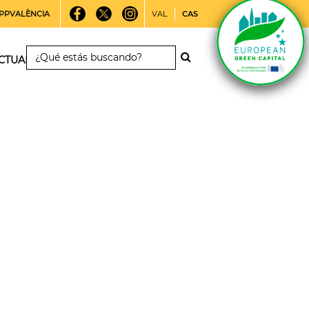
PPVALÈNCIA
VAL
CAS
CTUALIDAD