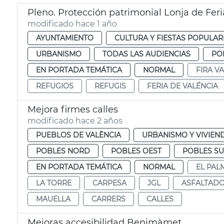
Pleno. Protección patrimonial Lonja de Feri
modificado hace 1 año
AYUNTAMIENTO
CULTURA Y FIESTAS POPULAR
URBANISMO
TODAS LAS AUDIENCIAS
PO
EN PORTADA TEMÁTICA
NORMAL
FIRA V
REFUGIOS
REFUGIS
FERIA DE VALÉNCIA
Mejora firmes calles
modificado hace 2 años
PUEBLOS DE VALÈNCIA
URBANISMO Y VIVIEN
POBLES NORD
POBLES OEST
POBLES S
EN PORTADA TEMÁTICA
NORMAL
EL PAL
LA TORRE
CARPESA
JGL
ASFALTAD
MAUELLA
CARRERS
CALLES
Mejoras accesibilidad Benimàmet