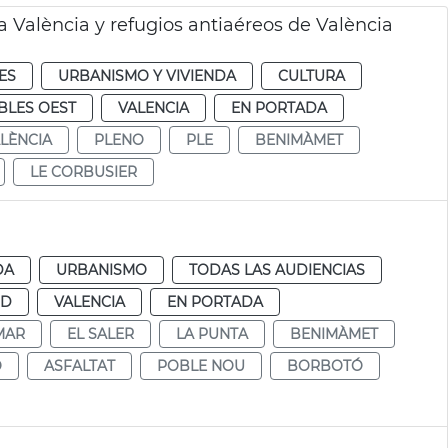
a València y refugios antiaéreos de València
ES
URBANISMO Y VIVIENDA
CULTURA
BLES OEST
VALENCIA
EN PORTADA
ALÈNCIA
PLENO
PLE
BENIMÀMET
LE CORBUSIER
DA
URBANISMO
TODAS LAS AUDIENCIAS
UD
VALENCIA
EN PORTADA
MAR
EL SALER
LA PUNTA
BENIMÀMET
O
ASFALTAT
POBLE NOU
BORBOTÓ