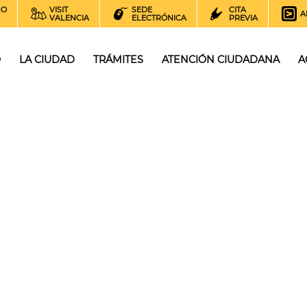
NO
VISIT
SEDE
CITA
A
VALENCIA
ELECTRÓNICA
PREVIA
O
LA CIUDAD
TRÁMITES
ATENCIÓN CIUDADANA
A