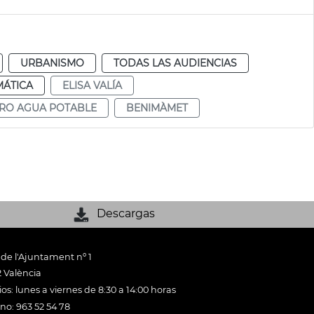
URBANISMO
TODAS LAS AUDIENCIAS
MÁTICA
ELISA VALÍA
TRO AGUA POTABLE
BENIMÀMET
Descargas
 de l'Ajuntament nº 1
 València
os: lunes a viernes de 8:30 a 14:00 horas
ono: 963 52 54 78