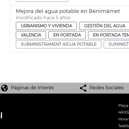
Mejora del agua potable en Benimàmet
modificado hace 5 años
URBANISMO Y VIVIENDA
GESTIÓN DEL AGUA
VALENCIA
EN PORTADA
EN PORTADA TE
SUBMINISTRAMENT AIGUA POTABLE
SUMINIS
Páginas de Interés
Redes Sociales
Plaça
46002
Horari
Teléf