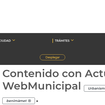
CIUDAD
TRÁMITES
Desplegar
Contenido con Act
WebMunicipal
Urbanism
.
benimàmet