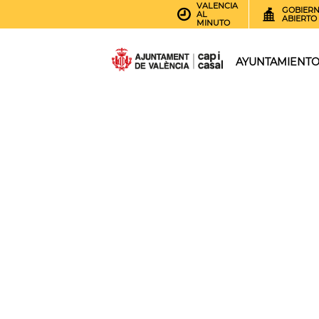
VALENCIA
GOBIER
AL
ABIERTO
MINUTO
AYUNTAMIENT