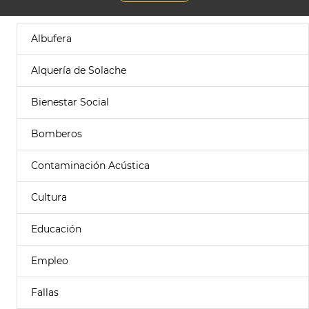
Albufera
Alquería de Solache
Bienestar Social
Bomberos
Contaminación Acústica
Cultura
Educación
Empleo
Fallas