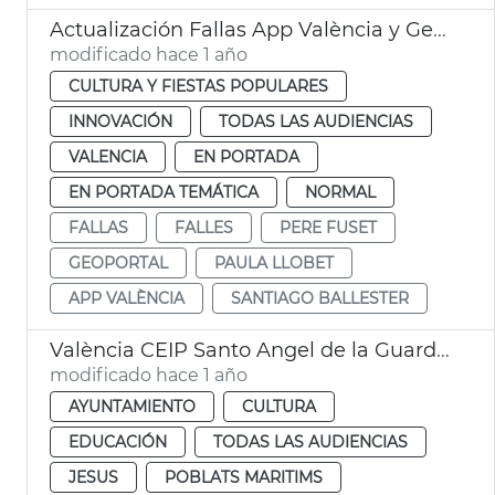
Actualización Fallas App València y Geoportal
modificado hace 1 año
CULTURA Y FIESTAS POPULARES
INNOVACIÓN
TODAS LAS AUDIENCIAS
VALENCIA
EN PORTADA
EN PORTADA TEMÁTICA
NORMAL
FALLAS
FALLES
PERE FUSET
GEOPORTAL
PAULA LLOBET
APP VALÈNCIA
SANTIAGO BALLESTER
València CEIP Santo Angel de la Guarda y CEIP San José de Calasanz
modificado hace 1 año
AYUNTAMIENTO
CULTURA
EDUCACIÓN
TODAS LAS AUDIENCIAS
JESUS
POBLATS MARITIMS