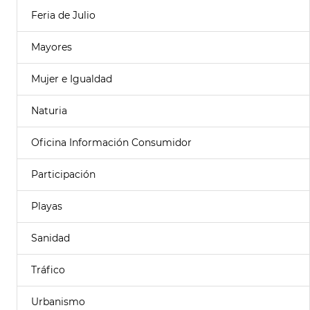
Feria de Julio
Mayores
Mujer e Igualdad
Naturia
Oficina Información Consumidor
Participación
Playas
Sanidad
Tráfico
Urbanismo