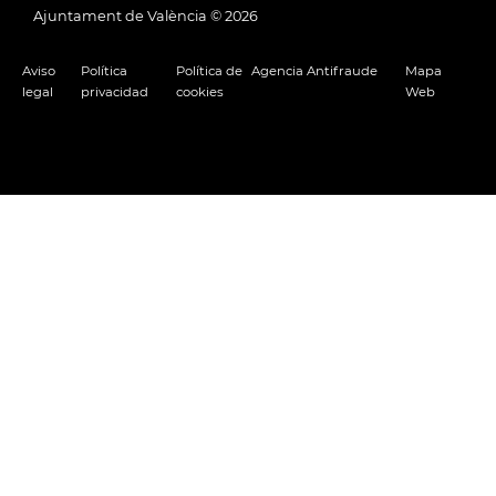
Ajuntament de València ©
2026
Aviso
Política
Política de
Agencia Antifraude
Mapa
legal
privacidad
cookies
Web