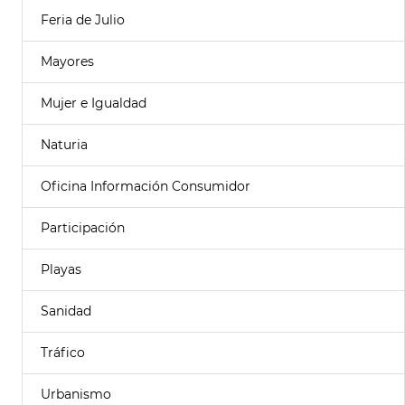
Feria de Julio
Mayores
Mujer e Igualdad
Naturia
Oficina Información Consumidor
Participación
Playas
Sanidad
Tráfico
Urbanismo