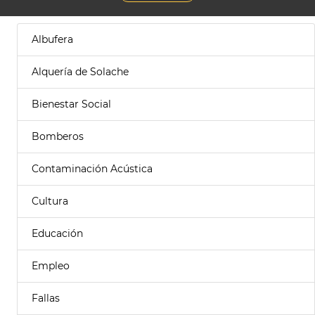
Albufera
Alquería de Solache
Bienestar Social
Bomberos
Contaminación Acústica
Cultura
Educación
Empleo
Fallas