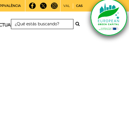
PPVALÈNCIA
VAL
CAS
CTUALIDAD