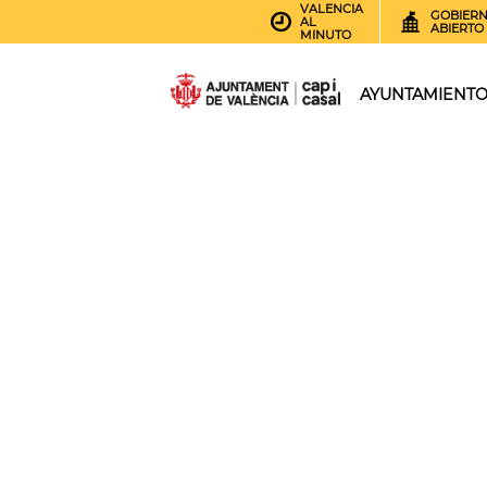
VALENCIA
GOBIER
AL
ABIERTO
MINUTO
AYUNTAMIENT