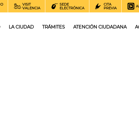
NO
VISIT
SEDE
CITA
A
VALENCIA
ELECTRÓNICA
PREVIA
O
LA CIUDAD
TRÁMITES
ATENCIÓN CIUDADANA
A