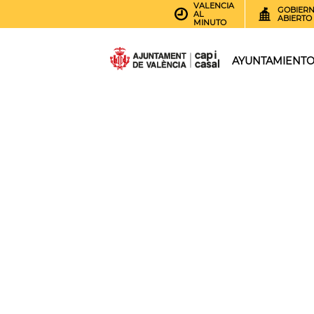
VALENCIA
GOBIER
AL
ABIERTO
MINUTO
AYUNTAMIENT