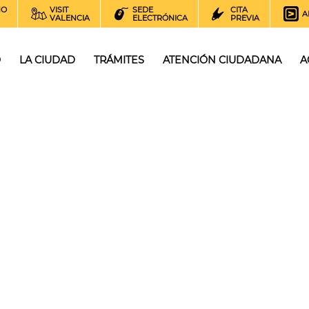
NO
VISIT
SEDE
CITA
A
VALENCIA
ELECTRÓNICA
PREVIA
O
LA CIUDAD
TRÁMITES
ATENCIÓN CIUDADANA
A