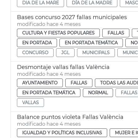
DIA DE LA MARE
DÍA DE LA MADRE
MASC
Bases concurso 2027 fallas municipales
modificado hace 4 meses
CULTURA Y FIESTAS POPULARES
FALLAS
EN PORTADA
EN PORTADA TEMÁTICA
NO
CONCURSO
JGL
MUNICIPALS
MUNIC
Desmontaje vallas fallas València
modificado hace 4 meses
AYUNTAMIENTO
FALLAS
TODAS LAS AUD
EN PORTADA TEMÁTICA
NORMAL
FALLAS
VALLAS
Balance puntos violeta Fallas València
modificado hace 4 meses
IGUALDAD Y POLÍTICAS INCLUSIVAS
MUJER E 