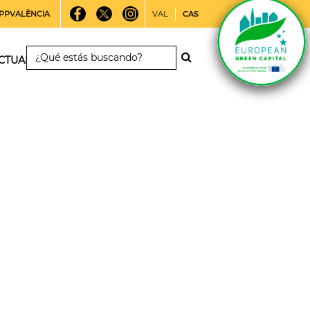
PPVALÈNCIA
VAL
CAS
CTUALIDAD