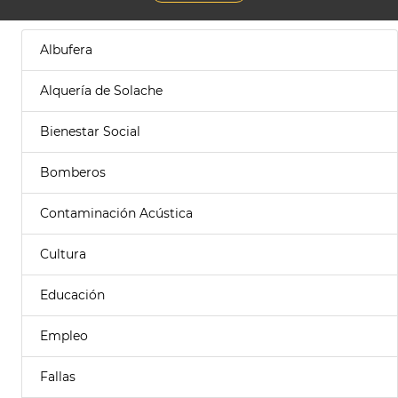
Albufera
Alquería de Solache
Bienestar Social
Bomberos
Contaminación Acústica
Cultura
Educación
Empleo
Fallas