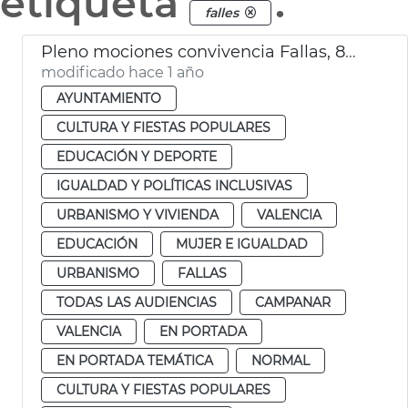
etiqueta
.
falles
Pleno mociones convivencia Fallas, 8M y consulta lengua
modificado hace 1 año
AYUNTAMIENTO
CULTURA Y FIESTAS POPULARES
EDUCACIÓN Y DEPORTE
IGUALDAD Y POLÍTICAS INCLUSIVAS
URBANISMO Y VIVIENDA
VALENCIA
EDUCACIÓN
MUJER E IGUALDAD
URBANISMO
FALLAS
TODAS LAS AUDIENCIAS
CAMPANAR
VALENCIA
EN PORTADA
EN PORTADA TEMÁTICA
NORMAL
CULTURA Y FIESTAS POPULARES