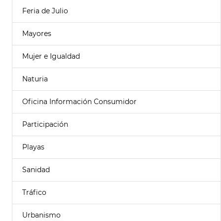
Feria de Julio
Mayores
Mujer e Igualdad
Naturia
Oficina Información Consumidor
Participación
Playas
Sanidad
Tráfico
Urbanismo