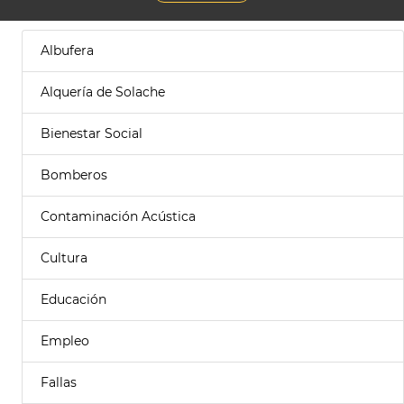
Albufera
Alquería de Solache
Bienestar Social
Bomberos
Contaminación Acústica
Cultura
Educación
Empleo
Fallas