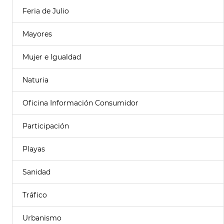
Feria de Julio
Mayores
Mujer e Igualdad
Naturia
Oficina Información Consumidor
Participación
Playas
Sanidad
Tráfico
Urbanismo