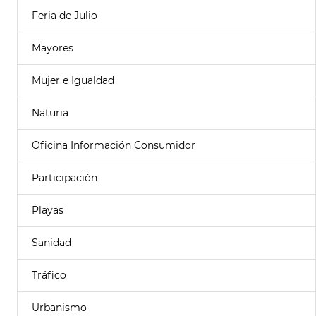
Feria de Julio
Mayores
Mujer e Igualdad
Naturia
Oficina Información Consumidor
Participación
Playas
Sanidad
Tráfico
Urbanismo