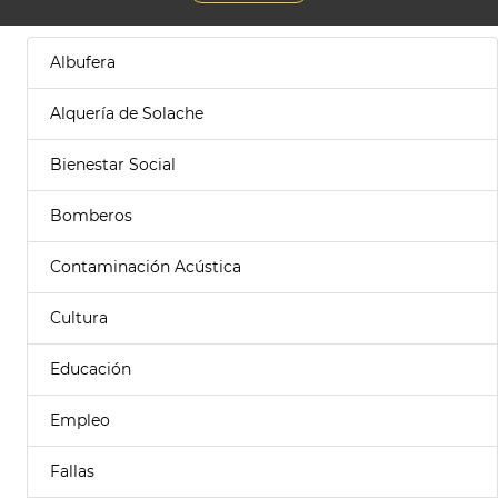
Albufera
Alquería de Solache
Bienestar Social
Bomberos
Contaminación Acústica
Cultura
Educación
Empleo
Fallas