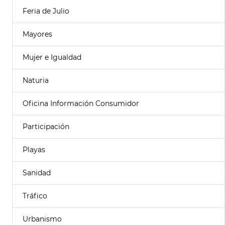
Feria de Julio
Mayores
Mujer e Igualdad
Naturia
Oficina Información Consumidor
Participación
Playas
Sanidad
Tráfico
Urbanismo