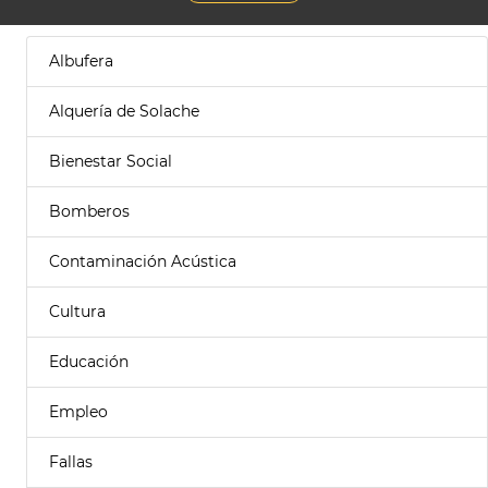
Albufera
Alquería de Solache
Bienestar Social
Bomberos
Contaminación Acústica
Cultura
Educación
Empleo
Fallas