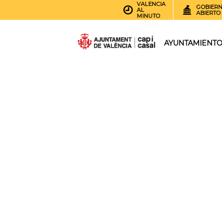
VALENCIA
GOBIER
AL
ABIERTO
MINUTO
AYUNTAMIENT