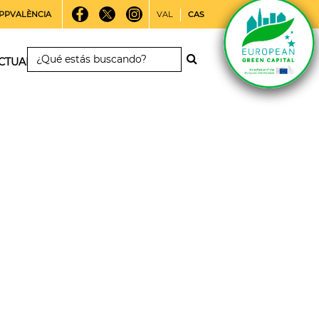
PPVALÈNCIA
VAL
CAS
CTUALIDAD