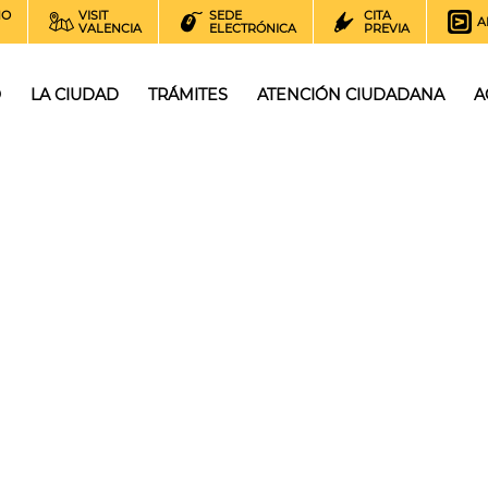
NO
VISIT
SEDE
CITA
A
VALENCIA
ELECTRÓNICA
PREVIA
O
LA CIUDAD
TRÁMITES
ATENCIÓN CIUDADANA
A