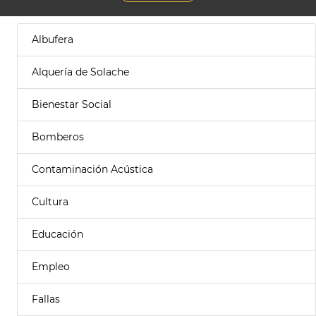
Albufera
Alquería de Solache
Bienestar Social
Bomberos
Contaminación Acústica
Cultura
Educación
Empleo
Fallas