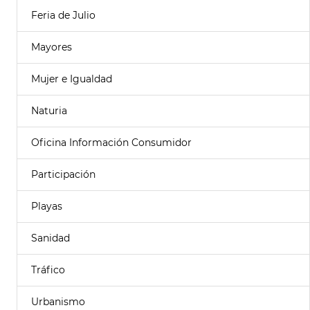
Feria de Julio
Mayores
Mujer e Igualdad
Naturia
Oficina Información Consumidor
Participación
Playas
Sanidad
Tráfico
Urbanismo