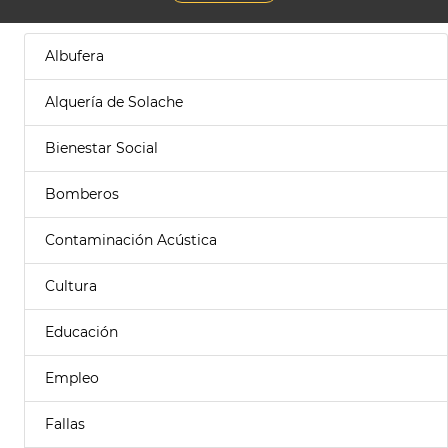
Albufera
Alquería de Solache
Bienestar Social
Bomberos
Contaminación Acústica
Cultura
Educación
Empleo
Fallas