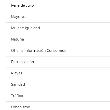
Feria de Julio
Mayores
Mujer e Igualdad
Naturia
Oficina Información Consumidor
Participación
Playas
Sanidad
Tráfico
Urbanismo