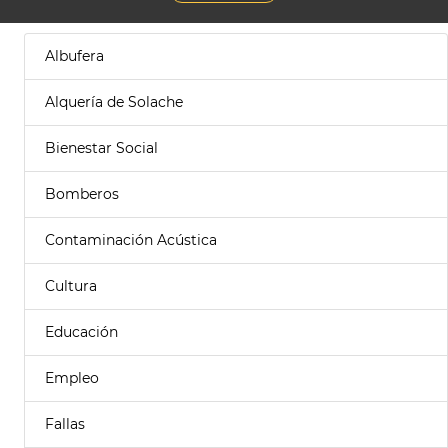
Albufera
Alquería de Solache
Bienestar Social
Bomberos
Contaminación Acústica
Cultura
Educación
Empleo
Fallas