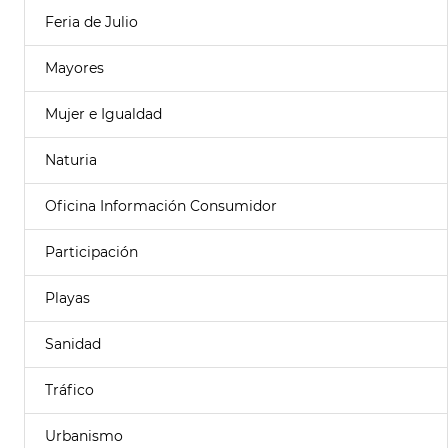
Feria de Julio
Mayores
Mujer e Igualdad
Naturia
Oficina Información Consumidor
Participación
Playas
Sanidad
Tráfico
Urbanismo