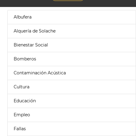
Albufera
Alquería de Solache
Bienestar Social
Bomberos
Contaminación Acústica
Cultura
Educación
Empleo
Fallas