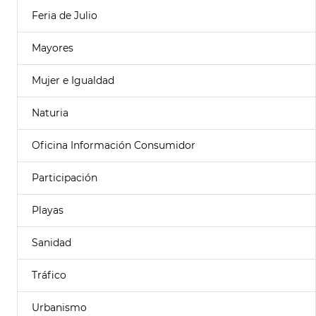
Feria de Julio
Mayores
Mujer e Igualdad
Naturia
Oficina Información Consumidor
Participación
Playas
Sanidad
Tráfico
Urbanismo