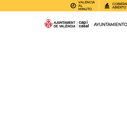
VALENCIA
GOBIER
AL
ABIERTO
MINUTO
AYUNTAMIENT