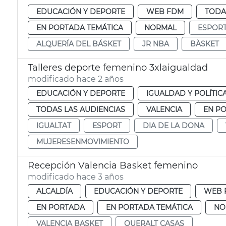
EDUCACIÓN Y DEPORTE
WEB FDM
TODA
EN PORTADA TEMÁTICA
NORMAL
ESPOR
ALQUERÍA DEL BÁSKET
JR NBA
BÀSKET
Talleres deporte femenino 3xlaigualdad
modificado hace 2 años
EDUCACIÓN Y DEPORTE
IGUALDAD Y POLÍTIC
TODAS LAS AUDIENCIAS
VALENCIA
EN P
IGUALTAT
ESPORT
DIA DE LA DONA
MUJERESENMOVIMIENTO
Recepción Valencia Basket femenino
modificado hace 3 años
ALCALDÍA
EDUCACIÓN Y DEPORTE
WEB 
EN PORTADA
EN PORTADA TEMÁTICA
NO
VALENCIA BASKET
QUERALT CASAS