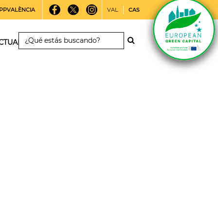
PPVALÈNCIA
VAL
CAS
CTUALIDAD