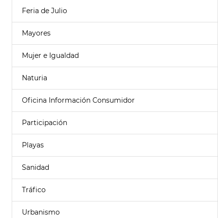
Feria de Julio
Mayores
Mujer e Igualdad
Naturia
Oficina Información Consumidor
Participación
Playas
Sanidad
Tráfico
Urbanismo