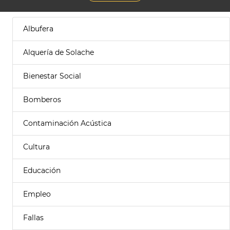
Albufera
Alquería de Solache
Bienestar Social
Bomberos
Contaminación Acústica
Cultura
Educación
Empleo
Fallas