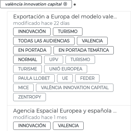
.
valència innovation capital
Exportación a Europa del modelo valenciano de turismo de congresos
modificado hace 22 días
INNOVACIÓN
TURISMO
TODAS LAS AUDIENCIAS
VALENCIA
EN PORTADA
EN PORTADA TEMÁTICA
NORMAL
UPV
TURISMO
TURISME
UNIÓ EUROPEA
PAULA LLOBET
UE
FEDER
MICE
VALÈNCIA INNOVATION CAPITAL
ZENTROPY
Agencia Espacial Europea y española seleccionan València para sistema de alerta de inundaciones
modificado hace 1 mes
INNOVACIÓN
VALENCIA