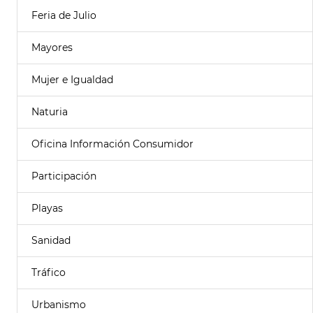
Feria de Julio
Mayores
Mujer e Igualdad
Naturia
Oficina Información Consumidor
Participación
Playas
Sanidad
Tráfico
Urbanismo