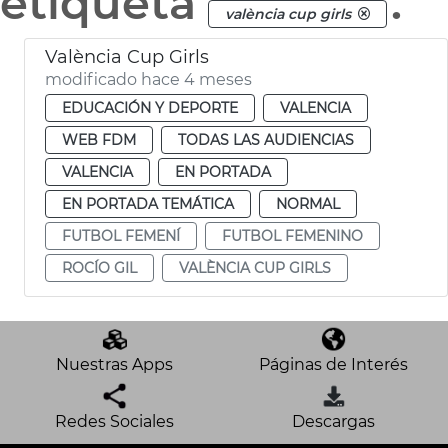
etiqueta
.
valència cup girls
València Cup Girls
modificado hace 4 meses
EDUCACIÓN Y DEPORTE
VALENCIA
WEB FDM
TODAS LAS AUDIENCIAS
VALENCIA
EN PORTADA
EN PORTADA TEMÁTICA
NORMAL
FUTBOL FEMENÍ
FUTBOL FEMENINO
ROCÍO GIL
VALÈNCIA CUP GIRLS
Nuestras Apps
Páginas de Interés
Redes Sociales
Descargas