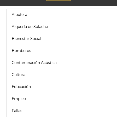
Albufera
Alquería de Solache
Bienestar Social
Bomberos
Contaminación Acústica
Cultura
Educación
Empleo
Fallas