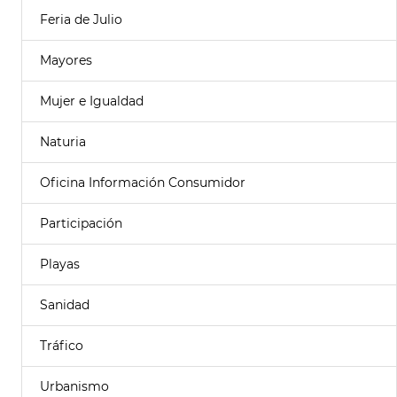
Feria de Julio
Mayores
Mujer e Igualdad
Naturia
Oficina Información Consumidor
Participación
Playas
Sanidad
Tráfico
Urbanismo