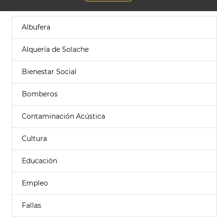
Albufera
Alquería de Solache
Bienestar Social
Bomberos
Contaminación Acústica
Cultura
Educación
Empleo
Fallas