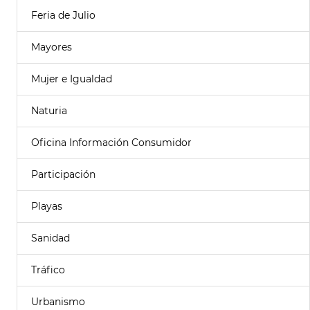
Feria de Julio
Mayores
Mujer e Igualdad
Naturia
Oficina Información Consumidor
Participación
Playas
Sanidad
Tráfico
Urbanismo