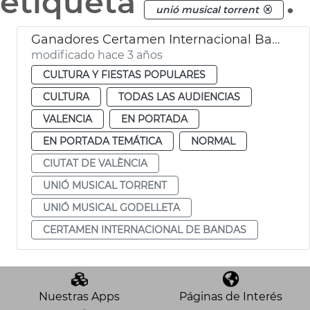
etiqueta
.
unió musical torrent
Ganadores Certamen Internacional Bandas Música
modificado hace 3 años
CULTURA Y FIESTAS POPULARES
CULTURA
TODAS LAS AUDIENCIAS
VALENCIA
EN PORTADA
EN PORTADA TEMÁTICA
NORMAL
CIUTAT DE VALÈNCIA
UNIÓ MUSICAL TORRENT
UNIÓ MUSICAL GODELLETA
CERTAMEN INTERNACIONAL DE BANDAS
Nuestras Apps
Páginas de Interés