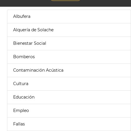
Albufera
Alquería de Solache
Bienestar Social
Bomberos
Contaminación Acústica
Cultura
Educación
Empleo
Fallas