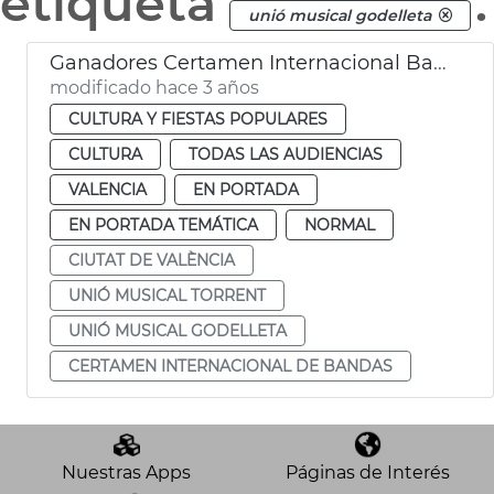
etiqueta
.
unió musical godelleta
Ganadores Certamen Internacional Bandas Música
modificado hace 3 años
CULTURA Y FIESTAS POPULARES
CULTURA
TODAS LAS AUDIENCIAS
VALENCIA
EN PORTADA
EN PORTADA TEMÁTICA
NORMAL
CIUTAT DE VALÈNCIA
UNIÓ MUSICAL TORRENT
UNIÓ MUSICAL GODELLETA
CERTAMEN INTERNACIONAL DE BANDAS
Nuestras Apps
Páginas de Interés