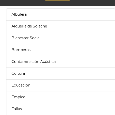
Albufera
Alquería de Solache
Bienestar Social
Bomberos
Contaminación Acústica
Cultura
Educación
Empleo
Fallas