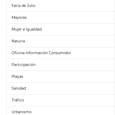
Feria de Julio
Mayores
Mujer e Igualdad
Naturia
Oficina Información Consumidor
Participación
Playas
Sanidad
Tráfico
Urbanismo