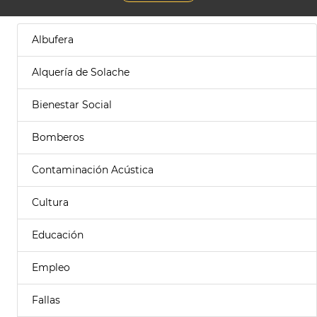
Albufera
Alquería de Solache
Bienestar Social
Bomberos
Contaminación Acústica
Cultura
Educación
Empleo
Fallas