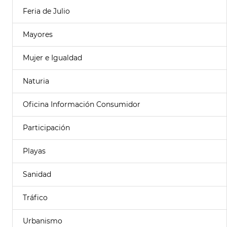
Feria de Julio
Mayores
Mujer e Igualdad
Naturia
Oficina Información Consumidor
Participación
Playas
Sanidad
Tráfico
Urbanismo