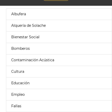
Albufera
Alquería de Solache
Bienestar Social
Bomberos
Contaminación Acústica
Cultura
Educación
Empleo
Fallas