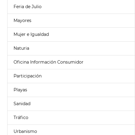
Feria de Julio
Mayores
Mujer e Igualdad
Naturia
Oficina Información Consumidor
Participación
Playas
Sanidad
Tráfico
Urbanismo