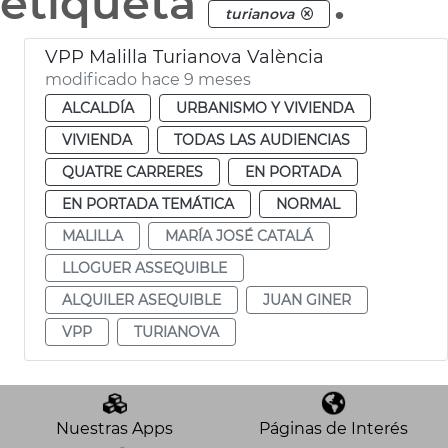
etiqueta
.
turianova
VPP Malilla Turianova València
modificado hace 9 meses
ALCALDÍA
URBANISMO Y VIVIENDA
VIVIENDA
TODAS LAS AUDIENCIAS
QUATRE CARRERES
EN PORTADA
EN PORTADA TEMÁTICA
NORMAL
MALILLA
MARÍA JOSÉ CATALÁ
LLOGUER ASSEQUIBLE
ALQUILER ASEQUIBLE
JUAN GINER
VPP
TURIANOVA
Nuestras Apps
Páginas de Interés