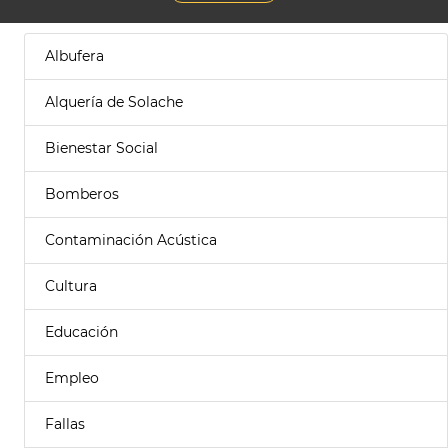
Albufera
Alquería de Solache
Bienestar Social
Bomberos
Contaminación Acústica
Cultura
Educación
Empleo
Fallas