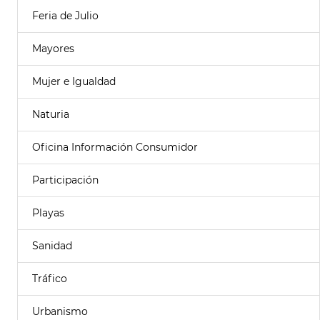
Feria de Julio
Mayores
Mujer e Igualdad
Naturia
Oficina Información Consumidor
Participación
Playas
Sanidad
Tráfico
Urbanismo